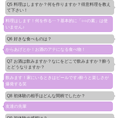
Q5
料理はしますか？何を作りますか？得意料理を教え
て下さい！
料理はします！何を作る‥？基本的に「○○の素」は使
いません♪
Q6
好きな食べものは？
からあげとか！お酒のアテになる食べ物！
Q7
お酒は飲みますか？なにをどこで飲みますか？酔う
とどうなりますか？
飲みます！家にいるときはビールです♪酔うと楽しさが
爆発する笑
Q8
初体験の相手はどんな間柄でしたか？
友達の先輩