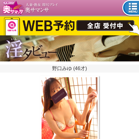
tog
nav
野口みゆ (46才)