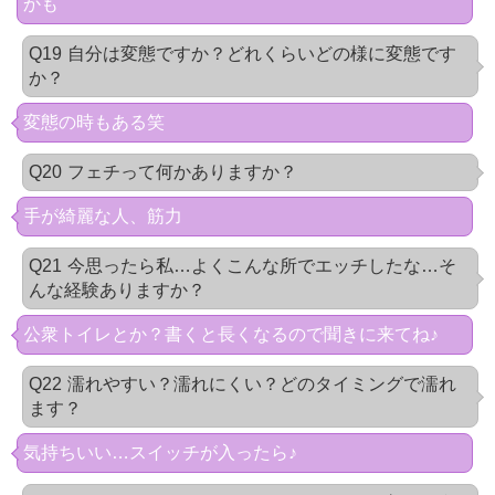
かも
Q19
自分は変態ですか？どれくらいどの様に変態です
か？
変態の時もある笑
Q20
フェチって何かありますか？
手が綺麗な人、筋力
Q21
今思ったら私…よくこんな所でエッチしたな…そ
んな経験ありますか？
公衆トイレとか？書くと長くなるので聞きに来てね♪
Q22
濡れやすい？濡れにくい？どのタイミングで濡れ
ます？
気持ちいい…スイッチが入ったら♪