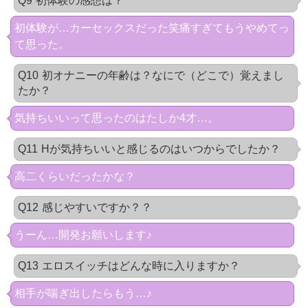
Q9
初体験の感想は？
初体験が…カーセックスだった笑痛すぎてもうやめてっ
て思った。
Q10
初オナニーの年齢は？なにで（どこで）覚えまし
たか？
気持ちいいって思ったのはたしか4才…。
Q11
Hが気持ちいいと感じるのはいつからでしたか？
高二くらいだったかな？
Q12
感じやすいですか？？
うーん…開発お願いします♪
Q13
エロスイッチはどんな時に入りますか？
相手が喘ぎ出したらもう…♪