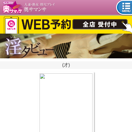
tog
nav
(才)