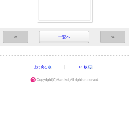
≪
一覧へ
≫
上に戻る
PC版
Copyright(C)Harekei,All rights reserved.