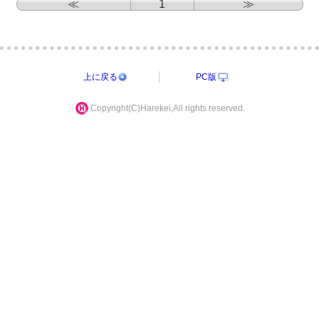
≪
1
≫
上に戻る
PC版
Copyright(C)Harekei,All rights reserved.