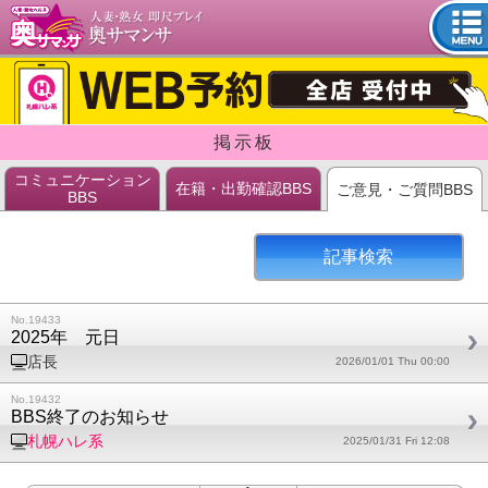
tog
nav
掲示板
コミュニケーション
在籍・出勤確認BBS
ご意見・ご質問BBS
BBS
記事検索
No.19433
2025年 元日
店長
2026/01/01 Thu 00:00
No.19432
BBS終了のお知らせ
札幌ハレ系
2025/01/31 Fri 12:08